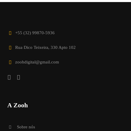
+55 (32) 99870-5936
Rua Dico Teixeira, 330 Apto 102
zoohdigital@gmail.com
A Zooh
Sobre nós