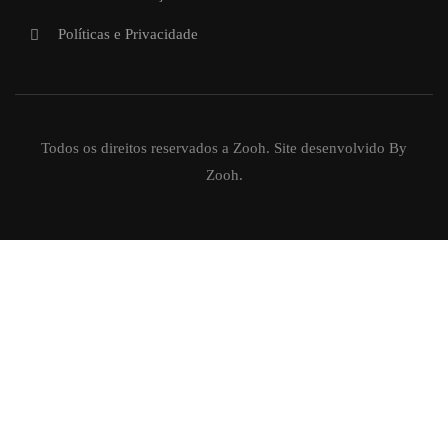
Políticas e Privacidade
Todos os direitos reservados a Zooh. Site desenvolvido By
Zooh.
QUER SE TORNAR UM