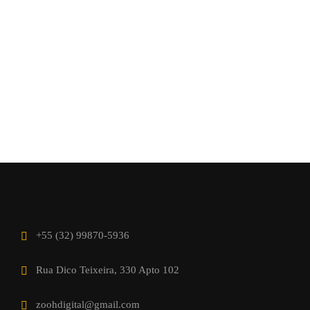
+55 (32) 99870-5936
Rua Dico Teixeira, 330 Apto 102
zoohdigital@gmail.com