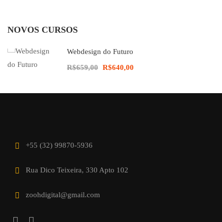
NOVOS CURSOS
Webdesign do Futuro
R$659,00
R$640,00
+55 (32) 99870-5936
Rua Dico Teixeira, 330 Apto 102
zoohdigital@gmail.com