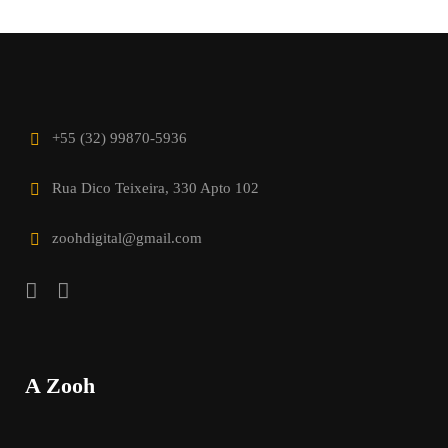
+55 (32) 99870-5936
Rua Dico Teixeira, 330 Apto 102
zoohdigital@gmail.com
A Zooh