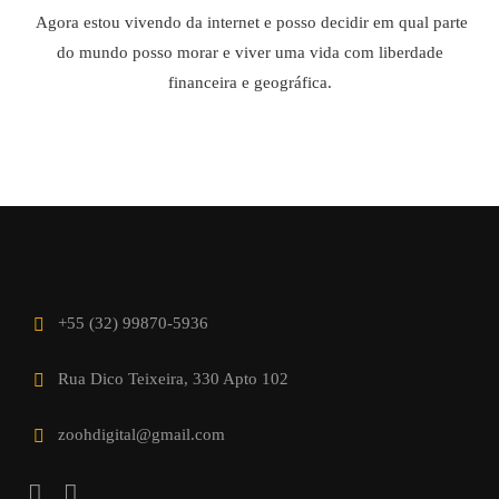
Agora estou vivendo da internet e posso decidir em qual parte
do mundo posso morar e viver uma vida com liberdade
financeira e geográfica.
+55 (32) 99870-5936
Rua Dico Teixeira, 330 Apto 102
zoohdigital@gmail.com